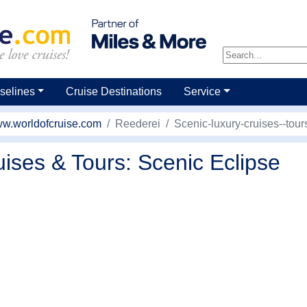
selines
Cruise Destinations
Service
w.worldofcruise.com
Reederei
Scenic-luxury-cruises--tour
ses & Tours: Scenic Eclipse